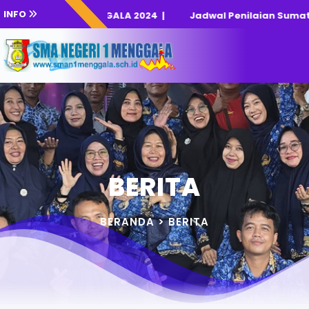
INFO
PDB SMAN 1 MENGGALA 2024
|
Jadwal Penilaian Sumatif A
BERITA
BERANDA >
BERITA