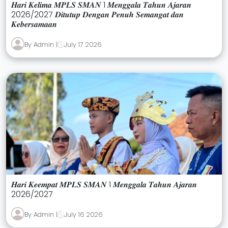
𝑯𝒂𝒓𝒊 𝑲𝒆𝒍𝒊𝒎𝒂 𝑴𝑷𝑳𝑺 𝑺𝑴𝑨𝑵 1 𝑴𝒆𝒏𝒈𝒈𝒂𝒍𝒂 𝑻𝒂𝒉𝒖𝒏 𝑨𝒋𝒂𝒓𝒂𝒏
2026/2027 𝑫𝒊𝒕𝒖𝒕𝒖𝒑 𝑫𝒆𝒏𝒈𝒂𝒏 𝑷𝒆𝒏𝒖𝒉 𝑺𝒆𝒎𝒂𝒏𝒈𝒂𝒕 𝒅𝒂𝒏
𝑲𝒆𝒃𝒆𝒓𝒔𝒂𝒎𝒂𝒂𝒏
By Admin |
July 17 2026
𝑯𝒂𝒓𝒊 𝑲𝒆𝒆𝒎𝒑𝒂𝒕 𝑴𝑷𝑳𝑺 𝑺𝑴𝑨𝑵 1 𝑴𝒆𝒏𝒈𝒈𝒂𝒍𝒂 𝑻𝒂𝒉𝒖𝒏 𝑨𝒋𝒂𝒓𝒂𝒏
2026/2027
By Admin |
July 16 2026