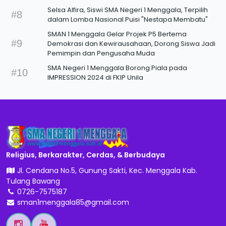
Selsa Alfira, Siswi SMA Negeri 1 Menggala, Terpilih
#8
dalam Lomba Nasional Puisi "Nestapa Membatu"
SMAN 1 Menggala Gelar Projek P5 Bertema
#9
Demokrasi dan Kewirausahaan, Dorong Siswa Jadi
Pemimpin dan Pengusaha Muda
SMA Negeri 1 Menggala Borong Piala pada
#10
IMPRESSION 2024 di FKIP Unila
Religius, Berkarakter, Cerdas, & Berbudaya
Jl. Cendana No.5, Gunung Sakti, Kec. Menggala Kab.
Tulang Bawang
0726-7575187
sman1menggala85@gmail.com